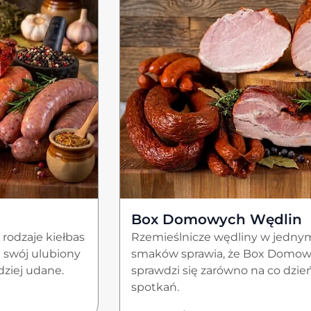
Box Domowych Wędlin
 rodzaje kiełbas
Rzemieślnicze wędliny w jedny
e swój ulubiony
smaków sprawia, że Box Domow
dziej udane.
sprawdzi się zarówno na co dzień
spotkań.