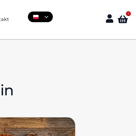
0
takt
in