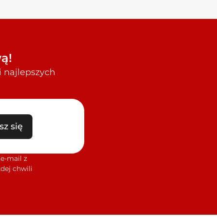
ą!
i najlepszych
sz się
e-mail z
dej chwili