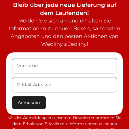
Bleib über jede neue Lieferung auf
dem Laufenden!
Melden Sie sich an und erhalten Sie
Informationen zu neuen Boxen, saisonalen
Angeboten und den besten Aktionen von
Wędliny z Jedliny!
Anmelden
Mit der Anmeldung zu unserem Newsletter stimmen Sie
dem Erhalt von E-Mails mit Informationen zu neuen