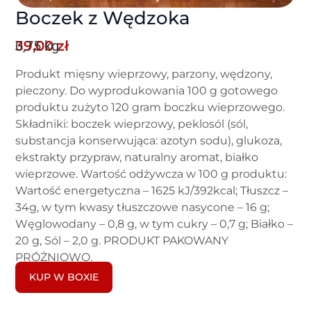
Boczek z Wędzoka
0,75 kg
39,00
zł
Produkt mięsny wieprzowy, parzony, wędzony,
pieczony. Do wyprodukowania 100 g gotowego
produktu zużyto 120 gram boczku wieprzowego.
Składniki: boczek wieprzowy, peklosól (sól,
substancja konserwująca: azotyn sodu), glukoza,
ekstrakty przypraw, naturalny aromat, białko
wieprzowe. Wartość odżywcza w 100 g produktu:
Wartość energetyczna – 1625 kJ/392kcal; Tłuszcz –
34g, w tym kwasy tłuszczowe nasycone – 16 g;
Węglowodany – 0,8 g, w tym cukry – 0,7 g; Białko –
20 g, Sól – 2,0 g. PRODUKT PAKOWANY
PRÓŻNIOWO.
KUP W BOXIE