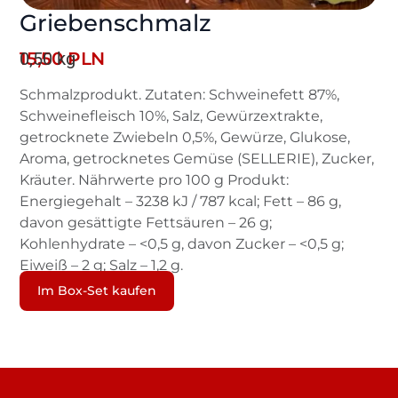
Griebenschmalz
0,50 kg
15,50
PLN
Schmalzprodukt. Zutaten: Schweinefett 87%,
Schweinefleisch 10%, Salz, Gewürzextrakte,
getrocknete Zwiebeln 0,5%, Gewürze, Glukose,
Aroma, getrocknetes Gemüse (SELLERIE), Zucker,
Kräuter. Nährwerte pro 100 g Produkt:
Energiegehalt – 3238 kJ / 787 kcal; Fett – 86 g,
davon gesättigte Fettsäuren – 26 g;
Kohlenhydrate – <0,5 g, davon Zucker – <0,5 g;
Eiweiß – 2 g; Salz – 1,2 g.
Im Box-Set kaufen